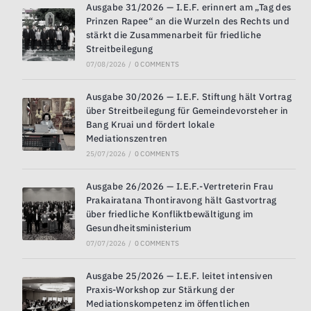
Ausgabe 31/2026 — I.E.F. erinnert am „Tag des
Prinzen Rapee“ an die Wurzeln des Rechts und
stärkt die Zusammenarbeit für friedliche
Streitbeilegung
07/08/2026
/
0 COMMENTS
Ausgabe 30/2026 — I.E.F. Stiftung hält Vortrag
über Streitbeilegung für Gemeindevorsteher in
Bang Kruai und fördert lokale
Mediationszentren
25/07/2026
/
0 COMMENTS
Ausgabe 26/2026 — I.E.F.-Vertreterin Frau
Prakairatana Thontiravong hält Gastvortrag
über friedliche Konfliktbewältigung im
Gesundheitsministerium
07/07/2026
/
0 COMMENTS
Ausgabe 25/2026 — I.E.F. leitet intensiven
Praxis-Workshop zur Stärkung der
Mediationskompetenz im öffentlichen