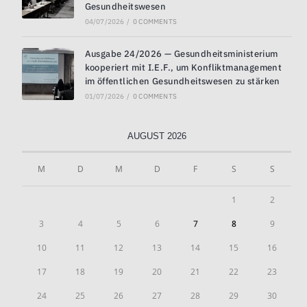
Gesundheitswesen
04/07/2026
/
0 COMMENTS
Ausgabe 24/2026 — Gesundheitsministerium
kooperiert mit I.E.F., um Konfliktmanagement
im öffentlichen Gesundheitswesen zu stärken
01/07/2026
/
0 COMMENTS
AUGUST 2026
M
D
M
D
F
S
S
1
2
3
4
5
6
7
8
9
10
11
12
13
14
15
16
17
18
19
20
21
22
23
24
25
26
27
28
29
30