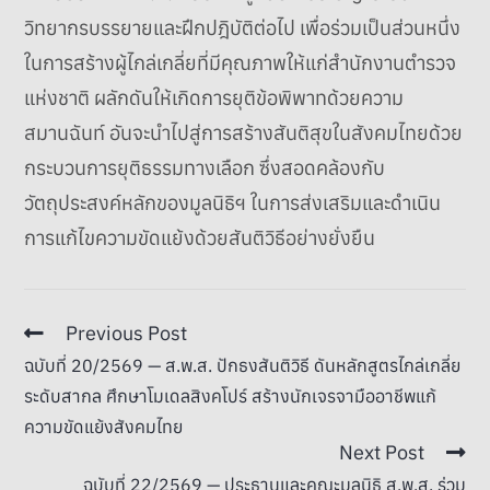
วิทยากรบรรยายและฝึกปฎิบัติต่อไป เพื่อร่วมเป็นส่วนหนึ่ง
ในการสร้างผู้ไกล่เกลี่ยที่มีคุณภาพให้แก่สำนักงานตำรวจ
แห่งชาติ ผลักดันให้เกิดการยุติข้อพิพาทด้วยความ
สมานฉันท์ อันจะนำไปสู่การสร้างสันติสุขในสังคมไทยด้วย
กระบวนการยุติธรรมทางเลือก ซึ่งสอดคล้องกับ
วัตถุประสงค์หลักของมูลนิธิฯ ในการส่งเสริมและดำเนิน
การแก้ไขความขัดแย้งด้วยสันติวิธีอย่างยั่งยืน
Previous Post
ฉบับที่ 20/2569 — ส.พ.ส. ปักธงสันติวิธี ดันหลักสูตรไกล่เกลี่ย
ระดับสากล ศึกษาโมเดลสิงคโปร์ สร้างนักเจรจามืออาชีพแก้
ความขัดแย้งสังคมไทย
Next Post
ฉบับที่ 22/2569 — ประธานและคณะมูลนิธิ ส.พ.ส. ร่วม