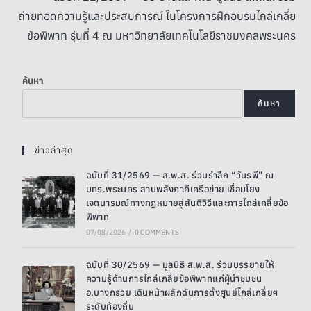
ถ่ายทอดความรู้และประสบการณ์ ในโครงการฝึกอบรมไกล่เกลี่ย
ข้อพิพาท รุ่นที่ 4 ณ มหาวิทยาลัยเทคโนโลยีราชมงคลพระนคร
ค้นหา
ค้นหา
ข่าวล่าสุด
ฉบับที่ 31/2569 — ส.พ.ส. ร่วมรำลึก “วันรพี” ณ
มทร.พระนคร สานพลังภาคีเครือข่าย เชื่อมโยง
เจตนารมณ์ทางกฎหมายสู่สันติวิธีและการไกล่เกลี่ยข้อ
พิพาท
07/08/2026
/
0 COMMENTS
ฉบับที่ 30/2569 — มูลนิธิ ส.พ.ส. ร่วมบรรยายให้
ความรู้ด้านการไกล่เกลี่ยข้อพิพาทแก่ผู้นำชุมชน
อ.บางกรวย เดินหน้าผลักดันการตั้งศูนย์ไกล่เกลี่ยฯ
ระดับท้องถิ่น